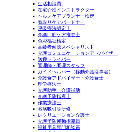
生活相談員
在宅介護インストラクター
ヘルスケアプランナー検定
看取りケアパートナー
呼吸療法認定士
介護口腔ケア推進士
色彩福祉検定
高齢者傾聴スペシャリスト
介護コミュニケーションアドバイザー
送迎ドライバー
調理師・調理スタッフ
ガイドヘルパー（移動介護従事者）
介護食アドバイザー・介護食士
理学療法士
介護助手・介護補助
介護予防指導士
作業療法士
喀痰吸引等研修
レクリエーション介護士
介護予防運動指導員
福祉用具専門相談員