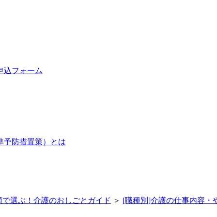
申込フォーム
準予防措置策）とは
類で選ぶ！介護のおしごとガイド
＞
[職種別]介護の仕事内容・