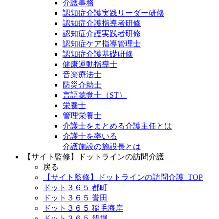
介護事務
認知症介護実践リーダー研修
認知症介護指導者研修
認知症介護実践者研修
認知症ケア指導管理士
認知症介護基礎研修
健康運動指導士
音楽療法士
防災介助士
言語聴覚士（ST）
栄養士
管理栄養士
介護士をまとめる介護主任とは
介護士を率いる
介護施設の施設長とは
【サイト監修】ドットラインの訪問介護
戻る
【サイト監修】ドットラインの訪問介護_TOP
ドット３６５ 都町
ドット３６５ 誉田
ドット３６５ 稲毛海岸
ドット３６５ 船堀