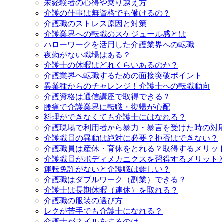
未経験者の心得や乗り越え方
介護の仕事は無資格でも働けるの？
介護職のストレス原因と対策
介護業界への転職のスケジュール感とは
ハローワークを活用した介護業界への転職
夜勤がない職場はある？
介護士の休暇はどれくらいあるのか？
介護業界へ転職するための面接突破ポイント
異業種からのチャレンジ！介護士への転職動向
介護資格は通信講座で取得できる？
腰痛で介護業界に転職・復帰が心配
料理ができなくても介護士にはなれる？
介護現場で利用者から暴力・暴言を受けた時の対
介護職員の異動は絶対に必要？拒否はできない？
介護職員は産休・育休をとれる？取得するメリッ
介護職員がボディメカニクスを習得するメリット
運転免許がないと介護職は難しい？
介護職はダブルワーク（副業）できる？
介護士は長期休暇（連休）を取れる？
介護職の服装の選び方
レクが苦手でも介護士になれる？
介護士がネイルをするのは