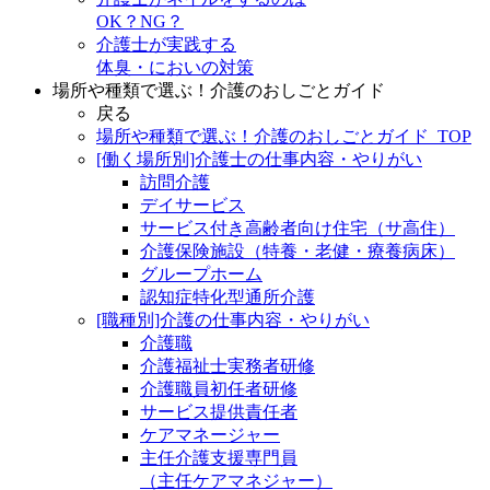
OK？NG？
介護士が実践する
体臭・においの対策
場所や種類で選ぶ！介護のおしごとガイド
戻る
場所や種類で選ぶ！介護のおしごとガイド_TOP
[働く場所別]介護士の仕事内容・やりがい
訪問介護
デイサービス
サービス付き高齢者向け住宅（サ高住）
介護保険施設（特養・老健・療養病床）
グループホーム
認知症特化型通所介護
[職種別]介護の仕事内容・やりがい
介護職
介護福祉士実務者研修
介護職員初任者研修
サービス提供責任者
ケアマネージャー
主任介護支援専門員
（主任ケアマネジャー）