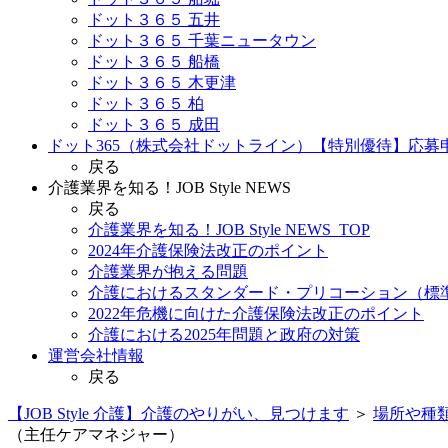
ドット３６５ 五井
ドット３６５ 千葉ニュータウン
ドット３６５ 船橋
ドット３６５ 木更津
ドット３６５ 柏
ドット３６５ 成田
ドット365（株式会社ドットライン）【特別優待】応募
戻る
介護業界を知る！JOB Style NEWS
戻る
介護業界を知る！JOB Style NEWS_TOP
2024年介護保険法改正のポイント
介護業界が抱える問題
介護におけるスタンダード・プリコーション（標
2022年危機に向けた介護保険法改正のポイント
介護における2025年問題と政府の対策
運営会社情報
戻る
【JOB Style 介護】介護のやりがい、見つけます
＞
場所や種
（主任ケアマネジャー）