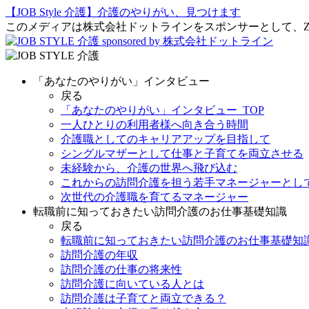
【JOB Style 介護】介護のやりがい、見つけます
このメディアは株式会社ドットラインをスポンサーとして、Ze
sponsored by 株式会社ドットライン
「あなたのやりがい」インタビュー
戻る
「あなたのやりがい」インタビュー_TOP
一人ひとりの利用者様へ向き合う時間
介護職としてのキャリアアップを目指して
シングルマザーとして仕事と子育てを両立させる
未経験から、介護の世界へ飛び込む
これからの訪問介護を担う若手マネージャーとし
次世代の介護職を育てるマネージャー
転職前に知っておきたい訪問介護のお仕事基礎知識
戻る
転職前に知っておきたい訪問介護のお仕事基礎知識
訪問介護の年収
訪問介護の仕事の将来性
訪問介護に向いている人とは
訪問介護は子育てと両立できる？