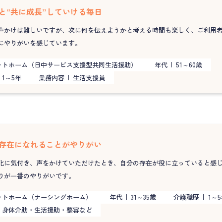
と“共に成長”していける毎日
声かけは難しいですが、次に何を伝えようかと考える時間も楽しく、ご利用
にやりがいを感じています。
ットホーム（日中サービス支援型共同生活援助）
年代
51～60歳
1～5年
業務内容
生活支援員
存在になれることがやりがい
化に気付き、声をかけていただけたとき、自分の存在が役に立っていると感
りが一番のやりがいです。
ットホーム（ナーシングホーム）
年代
31～35歳
介護職歴
1～
身体介助・生活援助・整容など