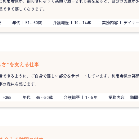
た利用者様が、前向きになって笑顔で過ごされる姿を見ると、自分の支援が
感できて嬉しくなります。
実
年代
51～60歳
介護職歴
10～14年
業務内容
デイサ
しさ”を支える仕事
活できるように、ご自身で難しい部分をサポートしています。利用者様の笑
事の意味を感じます。
ト365
年代
46～50歳
介護職歴
1～5年
業務内容
訪問