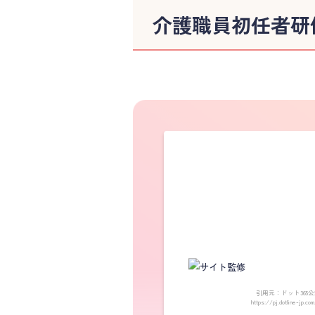
介護職員初任者研
引用元：ドット365公
https://pj.dotline-jp.co