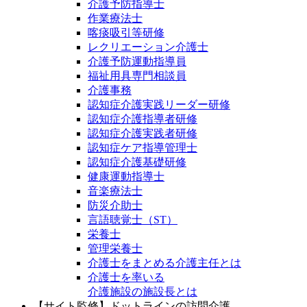
介護予防指導士
作業療法士
喀痰吸引等研修
レクリエーション介護士
介護予防運動指導員
福祉用具専門相談員
介護事務
認知症介護実践リーダー研修
認知症介護指導者研修
認知症介護実践者研修
認知症ケア指導管理士
認知症介護基礎研修
健康運動指導士
音楽療法士
防災介助士
言語聴覚士（ST）
栄養士
管理栄養士
介護士をまとめる介護主任とは
介護士を率いる
介護施設の施設長とは
【サイト監修】ドットラインの訪問介護