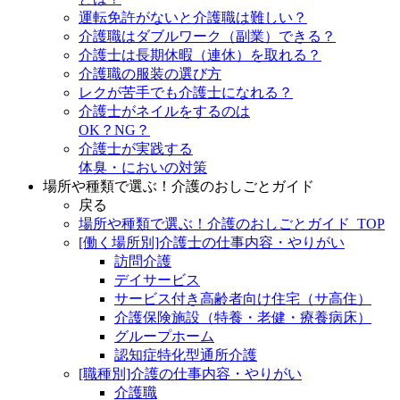
運転免許がないと介護職は難しい？
介護職はダブルワーク（副業）できる？
介護士は長期休暇（連休）を取れる？
介護職の服装の選び方
レクが苦手でも介護士になれる？
介護士がネイルをするのは
OK？NG？
介護士が実践する
体臭・においの対策
場所や種類で選ぶ！介護のおしごとガイド
戻る
場所や種類で選ぶ！介護のおしごとガイド_TOP
[働く場所別]介護士の仕事内容・やりがい
訪問介護
デイサービス
サービス付き高齢者向け住宅（サ高住）
介護保険施設（特養・老健・療養病床）
グループホーム
認知症特化型通所介護
[職種別]介護の仕事内容・やりがい
介護職