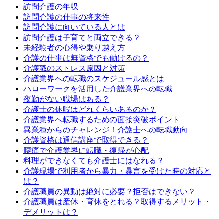
訪問介護の年収
訪問介護の仕事の将来性
訪問介護に向いている人とは
訪問介護は子育てと両立できる？
未経験者の心得や乗り越え方
介護の仕事は無資格でも働けるの？
介護職のストレス原因と対策
介護業界への転職のスケジュール感とは
ハローワークを活用した介護業界への転職
夜勤がない職場はある？
介護士の休暇はどれくらいあるのか？
介護業界へ転職するための面接突破ポイント
異業種からのチャレンジ！介護士への転職動向
介護資格は通信講座で取得できる？
腰痛で介護業界に転職・復帰が心配
料理ができなくても介護士にはなれる？
介護現場で利用者から暴力・暴言を受けた時の対応と
は？
介護職員の異動は絶対に必要？拒否はできない？
介護職員は産休・育休をとれる？取得するメリット・
デメリットは？