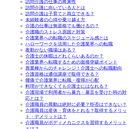
訪問介護の仕事の将来性
訪問介護に向いている人とは
訪問介護は子育てと両立できる？
未経験者の心得や乗り越え方
介護の仕事は無資格でも働けるの？
介護職のストレス原因と対策
介護業界への転職のスケジュール感とは
ハローワークを活用した介護業界への転職
夜勤がない職場はある？
介護士の休暇はどれくらいあるのか？
介護業界へ転職するための面接突破ポイント
異業種からのチャレンジ！介護士への転職動向
介護資格は通信講座で取得できる？
腰痛で介護業界に転職・復帰が心配
料理ができなくても介護士にはなれる？
介護現場で利用者から暴力・暴言を受けた時の対
応とは？
介護職員の異動は絶対に必要？拒否はできない？
介護職員は産休・育休をとれる？取得するメリッ
ト・デメリットは？
介護職員がボディメカニクスを習得するメリット
とは？