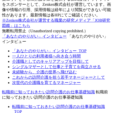
をスポンサーとして、Zenken株式会社が運営しています。画
像や情報の引用、採用情報は経年により閲覧ができない可能
性があります。最新情報は各HPにてご確認ください。
※Zenken株式会社が運営する職業の研究メディア「JOB研究
図鑑」はこちら
無断転用禁止（Unauthorized copying prohibited.）
「あなたのやりがい」インタビュー
「あなたのやりがい」
インタビュー
「あなたのやりがい」インタビュー_TOP
一人ひとりの利用者様へ向き合う時間
介護職としてのキャリアアップを目指して
シングルマザーとして仕事と子育てを両立させる
未経験から、介護の世界へ飛び込む
これからの訪問介護を担う若手マネージャーとして
次世代の介護職を育てるマネージャー
転職前に知っておきたい訪問介護のお仕事基礎知識
転職前
に知っておきたい訪問介護のお仕事基礎知識
転職前に知っておきたい訪問介護のお仕事基礎知識
_TOP