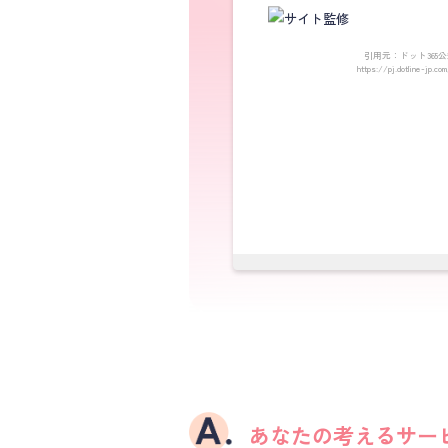
引用元：ドット365公
https://pj.dotline-jp.co
あなたの考えるサー