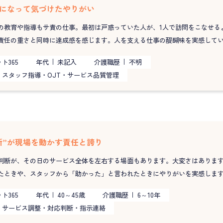
”になって気づけたやりがい
の教育や指導もサ責の仕事。最初は戸惑っていた人が、1人で訪問をこなせる
責任の重さと同時に達成感を感じます。人を支える仕事の醍醐味を実感して
ト365
年代
未記入
介護職歴
不明
スタッフ指導・OJT・サービス品質管理
断”が現場を動かす責任と誇り
判断が、その日のサービス全体を左右する場面もあります。大変さはありま
たときや、スタッフから「助かった」と言われたときにやりがいを実感しま
ト365
年代
40～45歳
介護職歴
6～10年
サービス調整・対応判断・指示連絡