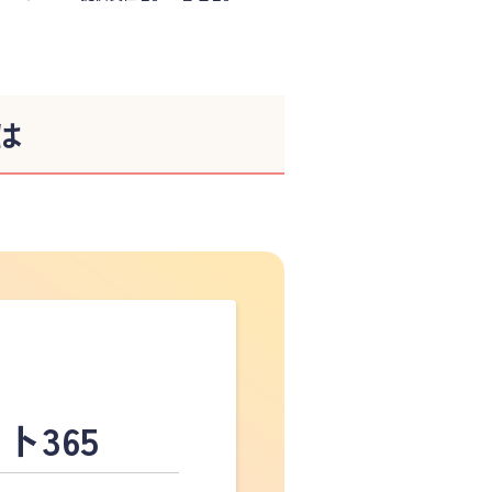
は
ト365