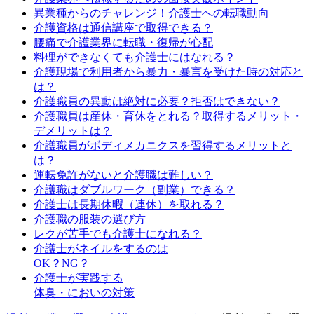
異業種からのチャレンジ！介護士への転職動向
介護資格は通信講座で取得できる？
腰痛で介護業界に転職・復帰が心配
料理ができなくても介護士にはなれる？
介護現場で利用者から暴力・暴言を受けた時の対応と
は？
介護職員の異動は絶対に必要？拒否はできない？
介護職員は産休・育休をとれる？取得するメリット・
デメリットは？
介護職員がボディメカニクスを習得するメリットと
は？
運転免許がないと介護職は難しい？
介護職はダブルワーク（副業）できる？
介護士は長期休暇（連休）を取れる？
介護職の服装の選び方
レクが苦手でも介護士になれる？
介護士がネイルをするのは
OK？NG？
介護士が実践する
体臭・においの対策