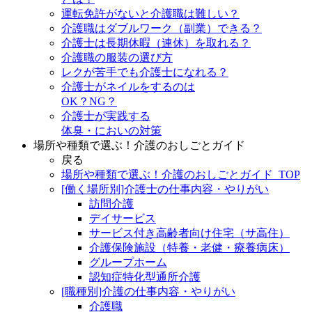
運転免許がないと介護職は難しい？
介護職はダブルワーク（副業）できる？
介護士は長期休暇（連休）を取れる？
介護職の服装の選び方
レクが苦手でも介護士になれる？
介護士がネイルをするのは
OK？NG？
介護士が実践する
体臭・においの対策
場所や種類で選ぶ！介護のおしごとガイド
戻る
場所や種類で選ぶ！介護のおしごとガイド_TOP
[働く場所別]介護士の仕事内容・やりがい
訪問介護
デイサービス
サービス付き高齢者向け住宅（サ高住）
介護保険施設（特養・老健・療養病床）
グループホーム
認知症特化型通所介護
[職種別]介護の仕事内容・やりがい
介護職