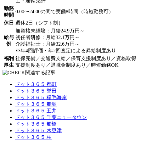
士・運転免許
勤務
0:00〜24:00の間で実働8時間（時短勤務可）
時間
休日
週休2日（シフト制）
無資格未経験：月給24.9万円～
給与
初任者研修：月給32.1万円～
例
介護福祉士：月給32.6万円～
※年4回評価・年2回査定による昇給制度あり
福利
社保完備／交通費支給／保育支援制度あり／資格取得
厚生
支援制度あり／退職金制度あり／時短勤務OK
関連する記事
ドット３６５ 都町
ドット３６５ 誉田
ドット３６５ 稲毛海岸
ドット３６５ 船堀
ドット３６５ 五井
ドット３６５ 千葉ニュータウン
ドット３６５ 船橋
ドット３６５ 木更津
ドット３６５ 柏