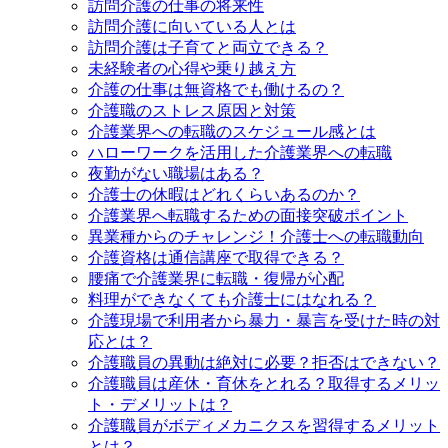
訪問介護の仕事の将来性
訪問介護に向いている人とは
訪問介護は子育てと両立できる？
未経験者の心得や乗り越え方
介護の仕事は無資格でも働けるの？
介護職のストレス原因と対策
介護業界への転職のスケジュール感とは
ハローワークを活用した介護業界への転職
夜勤がない職場はある？
介護士の休暇はどれくらいあるのか？
介護業界へ転職するための面接突破ポイント
異業種からのチャレンジ！介護士への転職動向
介護資格は通信講座で取得できる？
腰痛で介護業界に転職・復帰が心配
料理ができなくても介護士にはなれる？
介護現場で利用者から暴力・暴言を受けた時の対
応とは？
介護職員の異動は絶対に必要？拒否はできない？
介護職員は産休・育休をとれる？取得するメリッ
ト・デメリットは？
介護職員がボディメカニクスを習得するメリット
とは？