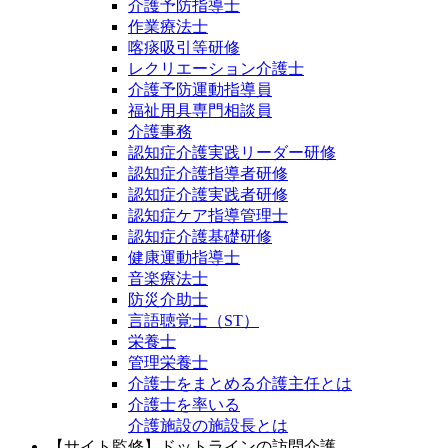
介護予防指導士
作業療法士
喀痰吸引等研修
レクリエーション介護士
介護予防運動指導員
福祉用具専門相談員
介護事務
認知症介護実践リーダー研修
認知症介護指導者研修
認知症介護実践者研修
認知症ケア指導管理士
認知症介護基礎研修
健康運動指導士
音楽療法士
防災介助士
言語聴覚士（ST）
栄養士
管理栄養士
介護士をまとめる介護主任とは
介護士を率いる
介護施設の施設長とは
【サイト監修】ドットラインの訪問介護