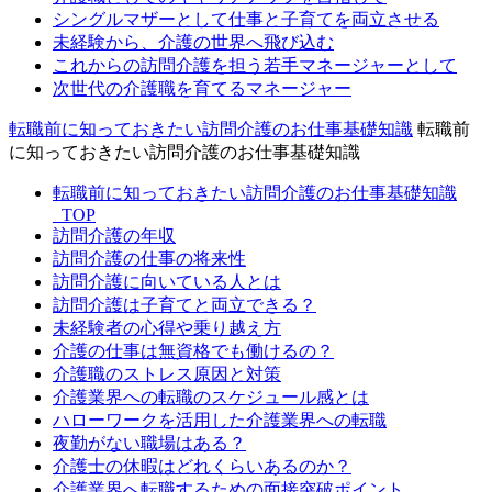
シングルマザーとして仕事と子育てを両立させる
未経験から、介護の世界へ飛び込む
これからの訪問介護を担う若手マネージャーとして
次世代の介護職を育てるマネージャー
転職前に知っておきたい訪問介護のお仕事基礎知識
転職前
に知っておきたい訪問介護のお仕事基礎知識
転職前に知っておきたい訪問介護のお仕事基礎知識
_TOP
訪問介護の年収
訪問介護の仕事の将来性
訪問介護に向いている人とは
訪問介護は子育てと両立できる？
未経験者の心得や乗り越え方
介護の仕事は無資格でも働けるの？
介護職のストレス原因と対策
介護業界への転職のスケジュール感とは
ハローワークを活用した介護業界への転職
夜勤がない職場はある？
介護士の休暇はどれくらいあるのか？
介護業界へ転職するための面接突破ポイント