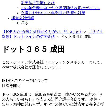
準予防措置策）とは
2022年危機に向けた介護保険法改正のポイント
介護における2025年問題と政府の対策
運営会社情報
戻る
【JOB Style 介護】介護のやりがい、見つけます
＞
【サイト
監修】ドットラインの訪問介護
＞
ドット３６５ 成田
ドット３６５ 成田
このメディアは株式会社ドットラインをスポンサーとして、
Zenken株式会社が運営しています。
INDEX
このページについて
目次を開く
ドット365 成田は、成田市を拠点に、障がいのある方の「そ
の人らしい暮らし」を支える訪問介護事業所です。 身体・
知的・精神に関わらず、すべての障がいに対応する在宅支援