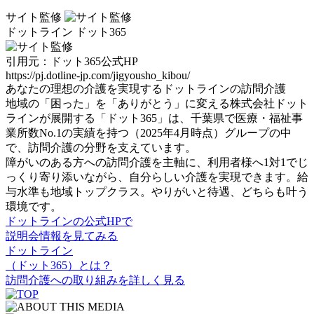
サイト監修
ドット
ライン ドット365
引用元：ドット365公式HP
https://pj.dotline-jp.com/jigyousho_kibou/
あなたの理想の介護を実現するドットラインの訪問介護
地域の「困った」を「ありがとう」に変える株式会社ドット
ラインが展開する「ドット365」は、千葉県で医療・福祉事
業所数No.1の実績を持つ（2025年4月時点）グループの中
で、訪問介護の分野を支えています。
障がいのある方への訪問介護を主軸に、利用者様へ1対1でじ
っくり寄り添いながら、自分らしい介護を実現できます。給
与水準も地域トップクラス。やりがいと待遇、どちらも叶う
環境です。
ドットラインの公式HPで
説明会情報を見てみる
ドットライン
（ドット365）とは？
訪問介護への取り組みを詳しく見る